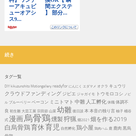
続き
タグ一覧
readyfor
キュウリ
DIY
kikuzunohito
Motiongallery
オクラ
にんにく
エダマメ
クラウドファンディング
ジビエ
トウモロコシ
ジャガイモ
ノビ
中雛
ミニトマト
人工孵化
ベーコン
体調不
ブルーベリー
休職
ル
幼雛
良
本
本音の独り言
初生雛
大芸工展
宗田節
山菜
後日談
柚子
桶谷
烏骨鶏
漫画
狩猟
畑を作る2019
燻製
式
畑2021
育児
育休
白烏骨鶏
鶏小屋
鹿肉
黒烏
自然孵化
鹿
鶏肉ハム