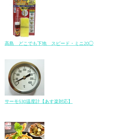
高島 どこでも下地 スピード・ミニ20◯
サーモ530温度計【あす楽対応】