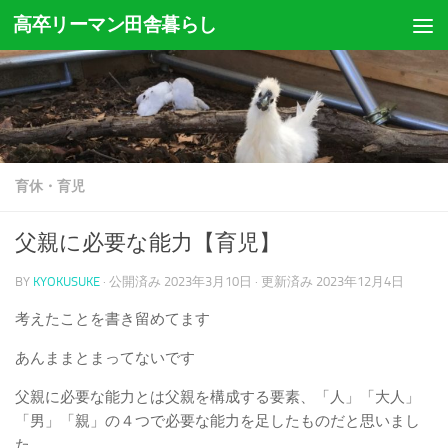
高卒リーマン田舎暮らし
コンテンツへスキップ
育休・育児
父親に必要な能力【育児】
BY
KYOKUSUKE
· 公開済み
2023年3月10日
· 更新済み
2023年12月4日
考えたことを書き留めてます
あんままとまってないです
父親に必要な能力とは父親を構成する要素、「人」「大人」
「男」「親」の４つで必要な能力を足したものだと思いまし
た