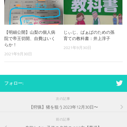
【明細公開】山梨の個人病
じぃじ、ばぁばのための孫
院で帝王切開、自費はいく
育ての教科書：井上淳子
らか！
2021年9月30日
2021年9月30日
フォロー:
次の記事
【狩猟】猪を狙う2023年12月30日〜
前の記事