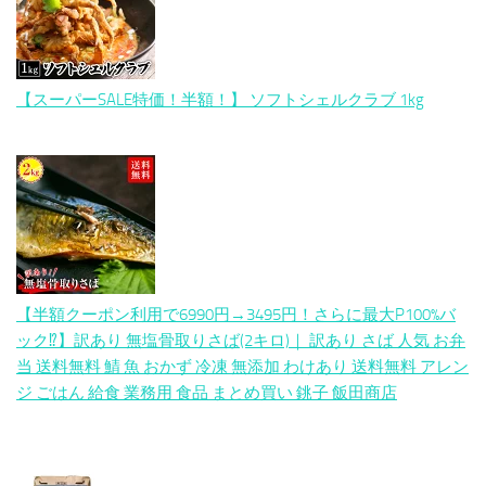
【スーパーSALE特価！半額！】 ソフトシェルクラブ 1kg
【半額クーポン利用で6990円→3495円！さらに最大P100%バ
ック⁉︎】訳あり 無塩骨取りさば(2キロ)｜ 訳あり さば 人気 お弁
当 送料無料 鯖 魚 おかず 冷凍 無添加 わけあり 送料無料 アレン
ジ ごはん 給食 業務用 食品 まとめ買い 銚子 飯田商店