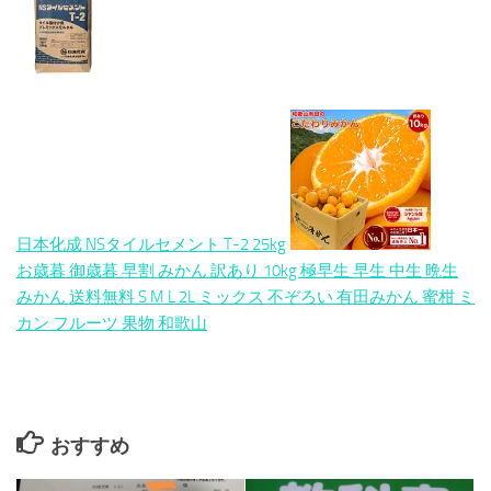
日本化成 NSタイルセメント T-2 25kg
お歳暮 御歳暮 早割 みかん 訳あり 10kg 極早生 早生 中生 晩生
みかん 送料無料 S M L 2L ミックス 不ぞろい 有田みかん 蜜柑 ミ
カン フルーツ 果物 和歌山
おすすめ