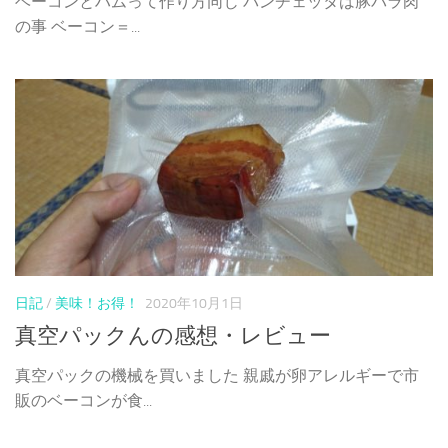
ベーコンとハムって作り方同じ パンチェッタは豚バラ肉
の事 ベーコン＝...
日記
/
美味！お得！
2020年10月1日
真空パックんの感想・レビュー
真空パックの機械を買いました 親戚が卵アレルギーで市
販のベーコンが食...