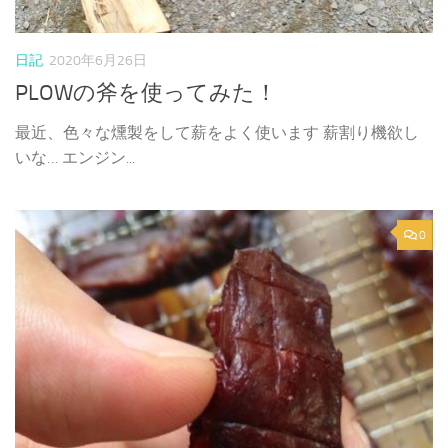
日記
2020年6月26日
PLOWの斧を使ってみた！
最近、色々な燻製をして薪をよく使います 薪割り機欲し
いな… エンジン...
0