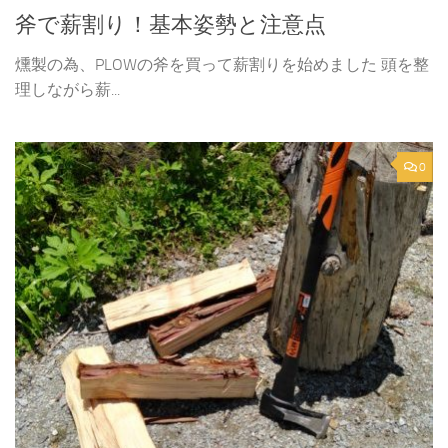
斧で薪割り！基本姿勢と注意点
燻製の為、PLOWの斧を買って薪割りを始めました 頭を整
理しながら薪...
0