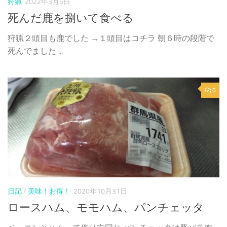
狩猟
2022年3月5日
死んだ鹿を捌いて食べる
狩猟２頭目も鹿でした →１頭目はコチラ 朝６時の段階で
死んでました ...
0
日記
/
美味！お得！
2020年10月31日
ロースハム、モモハム、パンチェッタ