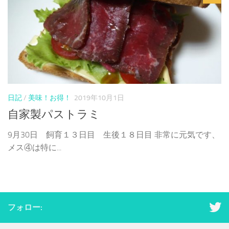
日記
/
美味！お得！
2019年10月1日
自家製パストラミ
9月30日 飼育１３日目 生後１８日目 非常に元気です、
メス④は特に...
フォロー: