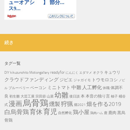
続き
タグ一覧
readyfor
キュウリ
DIY
kikuzunohito
Motiongallery
オクラ
にんにく
エダマメ
クラウドファンディング
ジビエ
トウモロコシ
ジャガイモ
ノビ
中雛
ミニトマト
人工孵化
ベーコン
体調不
ブルーベリー
休職
ル
幼雛
良
本
本音の独り言
初生雛
大芸工展
宗田節
山菜
後日談
柚子
桶谷
烏骨鶏
漫画
狩猟
畑を作る2019
燻製
式
畑2021
育児
育休
白烏骨鶏
鶏小屋
鹿肉
黒烏
自然孵化
鹿
鶏肉ハム
骨鶏