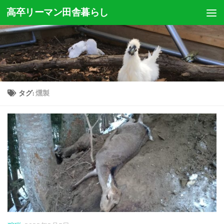
高卒リーマン田舎暮らし
コンテンツへスキップ
タグ:
燻製