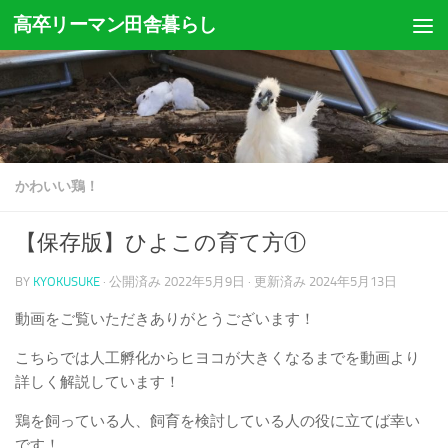
高卒リーマン田舎暮らし
コンテンツへスキップ
かわいい鶏！
【保存版】ひよこの育て方①
BY
KYOKUSUKE
· 公開済み
2022年5月9日
· 更新済み
2024年5月13日
動画をご覧いただきありがとうございます！
こちらでは人工孵化からヒヨコが大きくなるまでを動画より
詳しく解説しています！
鶏を飼っている人、飼育を検討している人の役に立てば幸い
です！