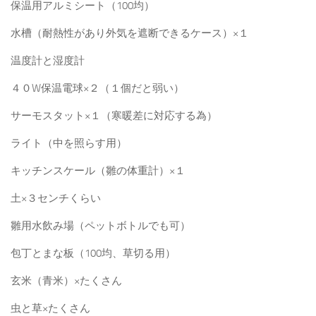
保温用アルミシート（100均）
水槽（耐熱性があり外気を遮断できるケース）×１
温度計と湿度計
４０W保温電球×２（１個だと弱い）
サーモスタット×１（寒暖差に対応する為）
ライト（中を照らす用）
キッチンスケール（雛の体重計）×１
土×３センチくらい
雛用水飲み場（ペットボトルでも可）
包丁とまな板（100均、草切る用）
玄米（青米）×たくさん
虫と草×たくさん