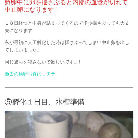
孵卵中に卵を揺さぶると内部の血管が切れて
中止卵になります！
１８日経つと中身が詰まってくるので多少揺さぶっても大丈
夫になります
私が最初に人工孵化した時は揺さぶってしまい中止卵を出し
てしまいました…
同じ過ちを犯さないで欲しいです…！
過去の検卵写真はコチラ
⑤孵化１日目、水槽準備