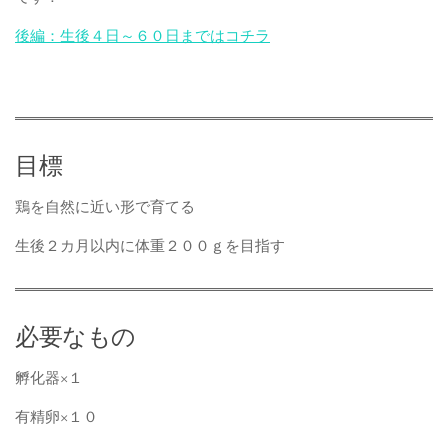
後編：生後４日～６０日まではコチラ
目標
鶏を自然に近い形で育てる
生後２カ月以内に体重２００ｇを目指す
必要なもの
孵化器×１
有精卵×１０