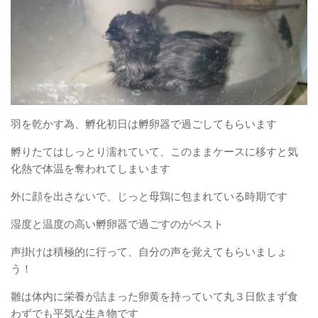
羽を乾かす為、孵化初日は孵卵器で過ごしてもらいます
孵りたてはしっとり濡れていて、このままケースに移すと気
化熱で体温を奪われてしまいます
外に顔を出さないで、じっと母鶏に包まれている時期です
湿度と温度の高い孵卵器で過ごすのがベスト
声掛けは積極的に行って、自分の声を覚えてもらいましょ
う！
雛は体内に栄養が詰まった卵黄を持っていて丸３日飲まず食
わずでも平気な生き物です