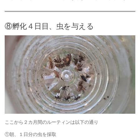
⑧孵化４日目、虫を与える
ここから２カ月間のルーティンは以下の通り
①朝、１日分の虫を採取