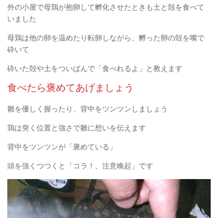
外の小屋で母鶏が抱卵して孵化させたときも土と殻を食べて
いました
母鶏は他の卵を温めたり転卵しながら、孵った卵の殻を嘴で
砕いて
砕いた殻や土をついばんで「食べれるよ」と教えます
食べたら褒めてあげましょう
雛を優しく握ったり、背中をツンツンしましょう
鶏は突く位置と強さで雛に想いを伝えます
背中をツンツンが「褒めている」
頭を強くつつくと「コラ！、注意喚起」です