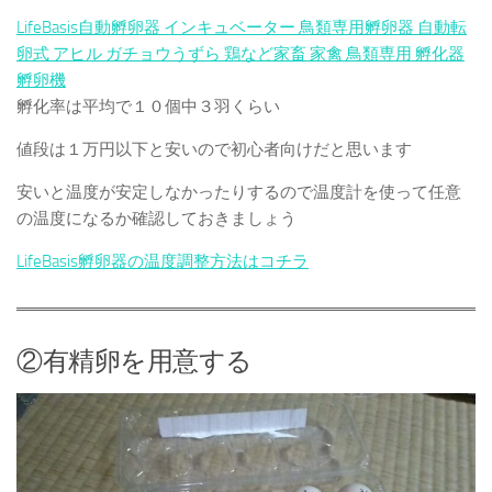
LifeBasis自動孵卵器 インキュベーター 鳥類専用孵卵器 自動転
卵式 アヒル ガチョウうずら 鶏など家畜 家禽 鳥類専用 孵化器
孵卵機
孵化率は平均で１０個中３羽くらい
値段は１万円以下と安いので初心者向けだと思います
安いと温度が安定しなかったりするので温度計を使って任意
の温度になるか確認しておきましょう
LifeBasis孵卵器の温度調整方法はコチラ
②有精卵を用意する