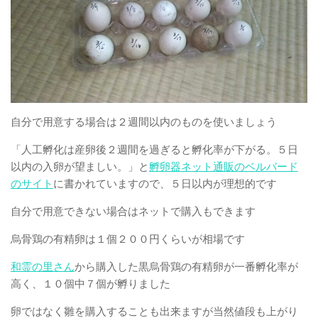
自分で用意する場合は２週間以内のものを使いましょう
「人工孵化は産卵後２週間を過ぎると孵化率が下がる。５日
以内の入卵が望ましい。」と
孵卵器ネット通販のベルバード
のサイト
に書かれていますので、５日以内が理想的です
自分で用意できない場合はネットで購入もできます
烏骨鶏の有精卵は１個２００円くらいが相場です
和霊の里さん
から購入した黒烏骨鶏の有精卵が一番孵化率が
高く、１０個中７個が孵りました
卵ではなく雛を購入することも出来ますが当然値段も上がり