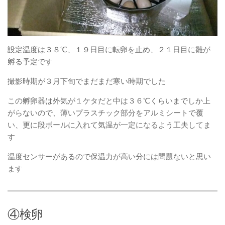
設定温度は３８℃、１９日目に転卵を止め、２１日目に雛が
孵る予定です
撮影時期が３月下旬でまだまだ寒い時期でした
この孵卵器は外気が１ケタだと中は３６℃くらいまでしか上
がらないので、薄いプラスチック部分をアルミシートで覆
い、更に段ボールに入れて気温が一定になるよう工夫してま
す
温度センサーがあるので保温力が高い分には問題ないと思い
ます
④検卵