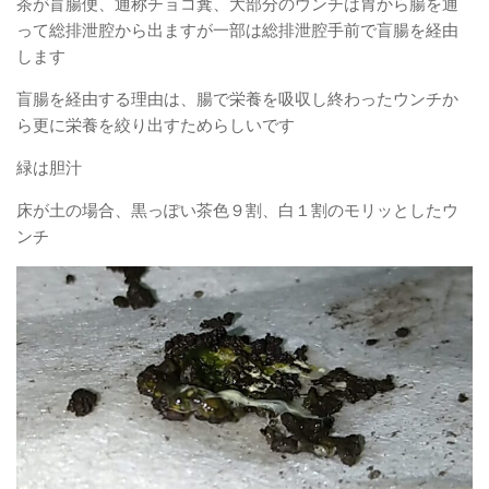
茶が盲腸便、通称チョコ糞、大部分のウンチは胃から腸を通
って総排泄腔から出ますが一部は総排泄腔手前で盲腸を経由
します
盲腸を経由する理由は、腸で栄養を吸収し終わったウンチか
ら更に栄養を絞り出すためらしいです
緑は胆汁
床が土の場合、黒っぽい茶色９割、白１割のモリッとしたウ
ンチ