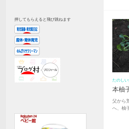
押してもらえると飛び跳ねます
たのしい
本柚
父から
へ、柚子