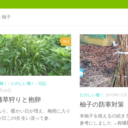
:
柚子
0
鶏！
/
たのしい畑！
/
日記
6月20日
たのしい畑！
2019年12月
雑草狩りと抱卵
柚子の防寒対策
入り、暖かい日が増え、梅雨に入り
本柚子を植えるの続き
日この頃 生い茂って参...
参考にしました →柑橘類の