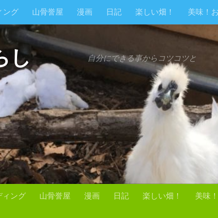
ィング
山骨誉屋
漫画
日記
楽しい畑！
美味！
らし
自分にできる事からコツコツと
ディング
山骨誉屋
漫画
日記
楽しい畑！
美味