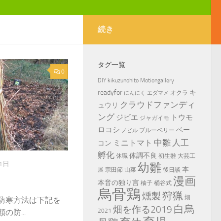
続き
タグ一覧
0
DIY
kikuzunohito
Motiongallery
readyfor
キ
オクラ
にんにく
エダマメ
クラウドファンディ
ュウリ
ング
ジビエ
トウモ
ジャガイモ
ロコシ
ベー
ブルーベリー
ノビル
中雛
ミニトマト
人工
コン
孵化
体調不良
休職
初生雛
大芸工
1日
幼雛
本
展
宗田節
山菜
後日談
漫画
本音の独り言
柚子
桶谷式
烏骨鶏
狩猟
燻製
畑
 防寒方法は下記を
白烏
畑を作る2019
2021
防...