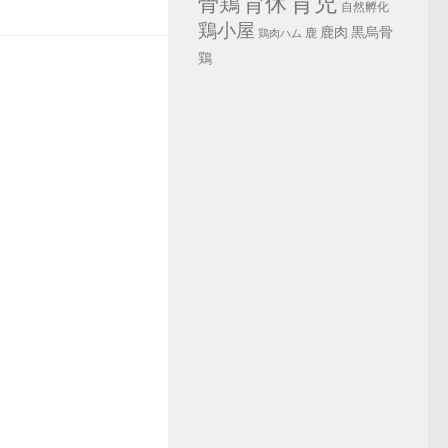
育児
育休
骨鶏
自然孵化
鶏小屋
鹿肉
黒烏骨
鹿
鶏肉ハム
鶏