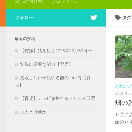
父への贈り物
プロフィール
フォロー:
タグ
最近の投稿
【狩猟】猪を狙う2023年12月30日〜
父親に必要な能力【育児】
失敗しない子供の名前のつけ方【育
児】
かわいい
2020年
【育児】テレビを捨てるメリット五選
畑の
大人とは何か
６月に
始めた今