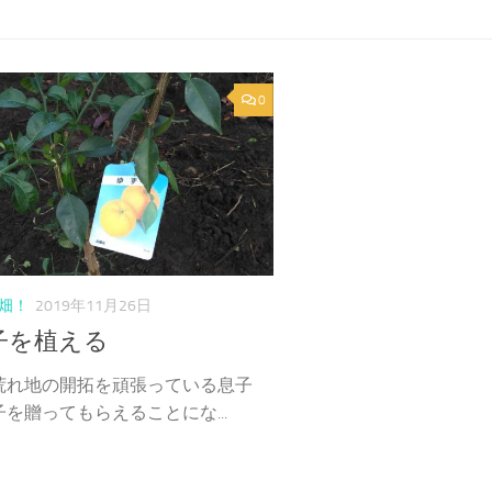
0
畑！
2019年11月26日
子を植える
荒れ地の開拓を頑張っている息子
を贈ってもらえることにな...