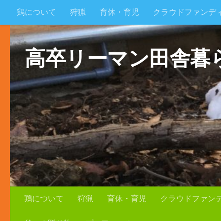
鶏について
狩猟
育休・育児
クラウドファンデ
コンテンツへスキップ
父への贈り物
プロフィール
高卒リーマン田舎暮
鶏について
狩猟
育休・育児
クラウドファン