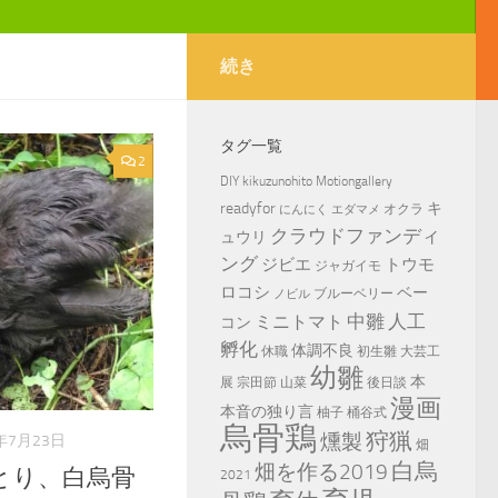
続き
タグ一覧
2
DIY
kikuzunohito
Motiongallery
readyfor
キ
オクラ
にんにく
エダマメ
クラウドファンディ
ュウリ
ング
ジビエ
トウモ
ジャガイモ
ロコシ
ベー
ブルーベリー
ノビル
中雛
ミニトマト
人工
コン
孵化
体調不良
休職
初生雛
大芸工
幼雛
本
展
宗田節
山菜
後日談
漫画
本音の独り言
柚子
桶谷式
烏骨鶏
狩猟
燻製
0年7月23日
畑
白烏
畑を作る2019
とり、白烏骨
2021