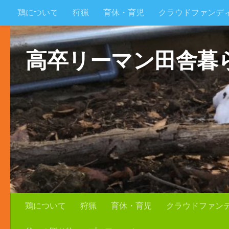
鶏について
狩猟
育休・育児
クラウドファンデ
コンテンツへスキップ
父への贈り物
プロフィール
高卒リーマン田舎暮
鶏について
狩猟
育休・育児
クラウドファン