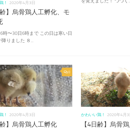
を覚えました！ つつく..
鶏！
2020年4月3日
日齢】烏骨鶏人工孵化、モ
死
日6時〜30日6時まで この日は寒い日
降りました ８...
0
鶏！
2020年4月3日
かわいい鶏！
2020年4月
日齢】烏骨鶏人工孵化
【4日齢】烏骨