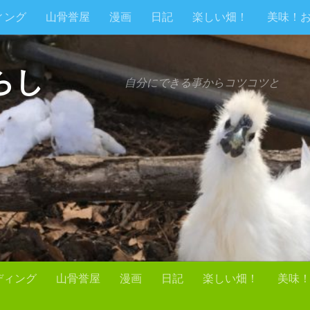
ィング
山骨誉屋
漫画
日記
楽しい畑！
美味！
らし
自分にできる事からコツコツと
ディング
山骨誉屋
漫画
日記
楽しい畑！
美味