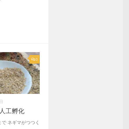
0
3日
鶏人工孵化
時まで ネギマがつつく