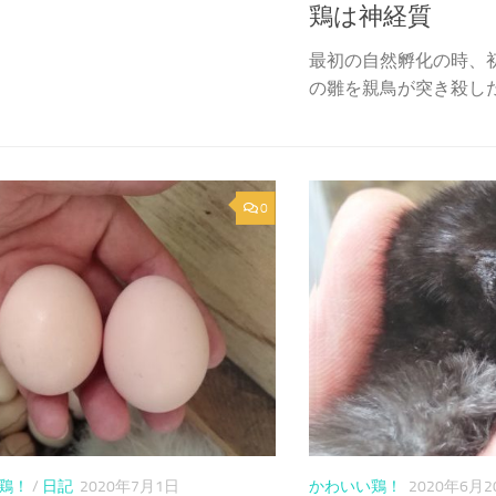
鶏は神経質
最初の自然孵化の時、
の雛を親鳥が突き殺した事
0
鶏！
/
日記
2020年7月1日
かわいい鶏！
2020年6月2