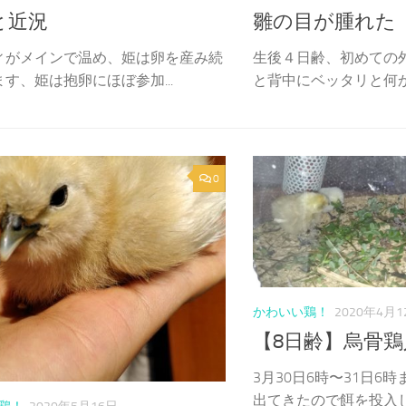
と近況
雛の目が腫れた
ィがメインで温め、姫は卵を産み続
生後４日齢、初めての
す、姫は抱卵にほぼ参加...
と背中にベッタリと何かが
0
かわいい鶏！
2020年4月1
【8日齢】烏骨
3月30日6時〜31日6
出てきたので餌を投入し.