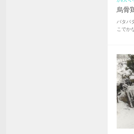
かわいい
烏骨
バタバ
こでかな