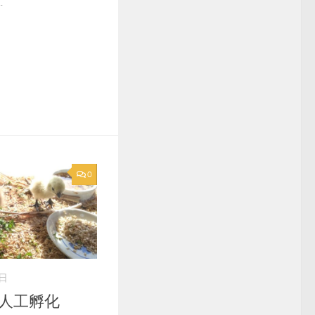
.
0
3日
鶏人工孵化