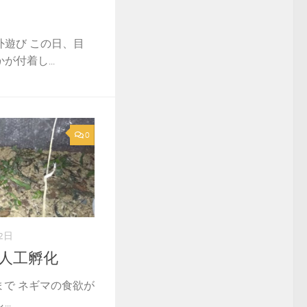
外遊び この日、目
付着し...
0
2日
鶏人工孵化
時まで ネギマの食欲が
..