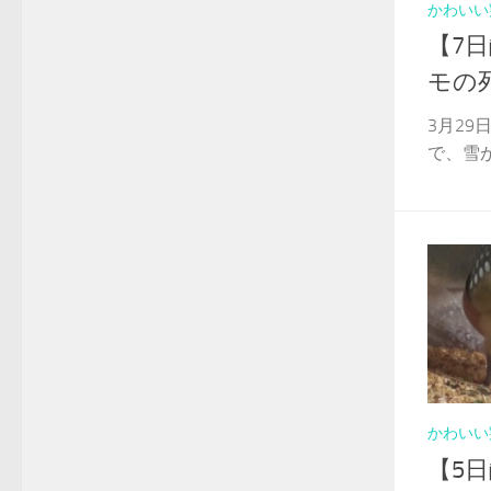
かわいい
【7
モの
3月29
で、雪が
かわいい
【5