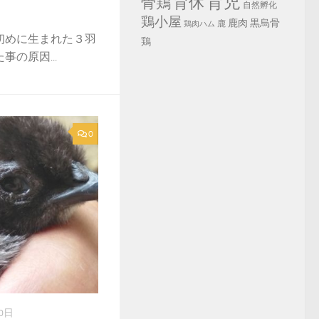
育児
育休
骨鶏
自然孵化
鶏小屋
鹿肉
黒烏骨
鹿
鶏肉ハム
初めに生まれた３羽
鶏
の原因...
0
0日