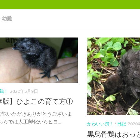
:
幼雛
鶏！
2022年5月9日
存版】ひよこの育て方①
ご覧いただきありがとうございま
ちらでは人工孵化からヒヨ...
かわいい鶏！
/
日記
202
黒烏骨鶏はおっ