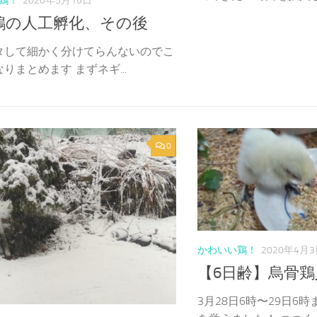
鶏！
2020年5月16日
鶏の人工孵化、その後
タして細かく分けてらんないのでこ
りまとめます まずネギ...
0
かわいい鶏！
2020年4月
【6日齢】烏骨
3月28日6時〜29日6