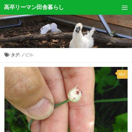
高卒リーマン田舎暮らし
コンテンツへスキップ
タグ:
ノビル
0